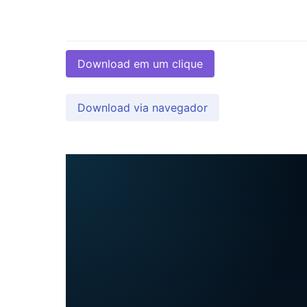
Download em um clique
Download via navegador