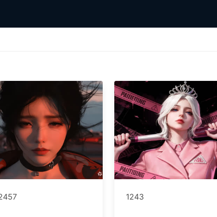
2457
1243