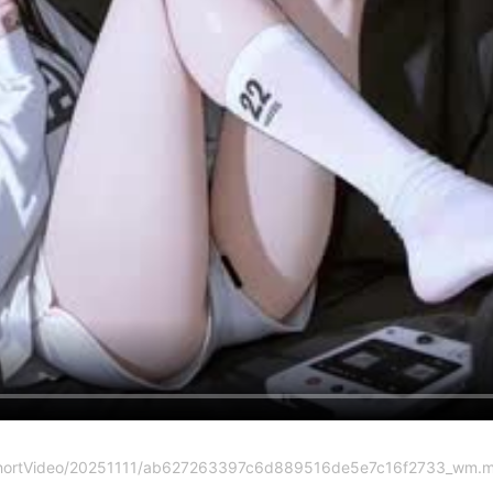
deo/shortVideo/20251111/ab627263397c6d889516de5e7c16f2733_wm.