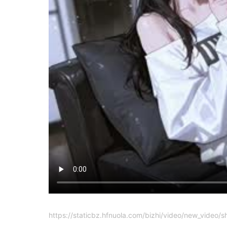
https://staticbz.hfnuola.com/bizhi/video/new_vi