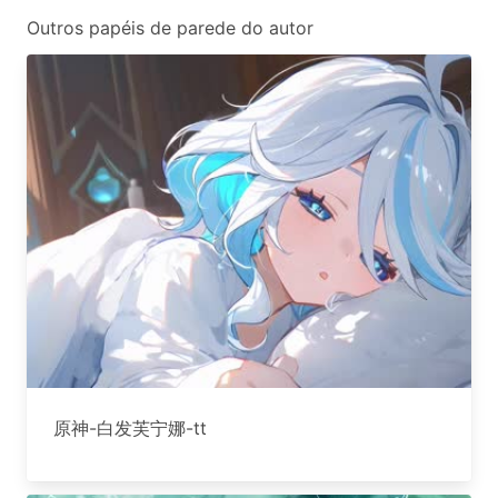
Outros papéis de parede do autor
原神-白发芙宁娜-tt