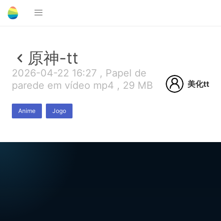
原神-tt
2026-04-22 16:27 , Papel de
美化tt
parede em vídeo mp4 , 29 MB
Anime
Jogo