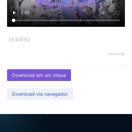
【哲风壁纸】
Denunciar
Download em um clique
Download via navegador