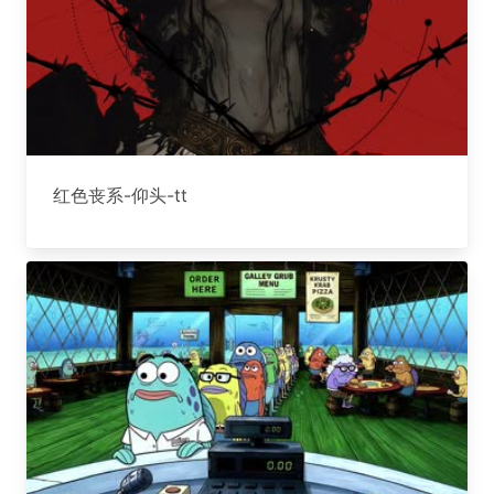
红色丧系-仰头-tt