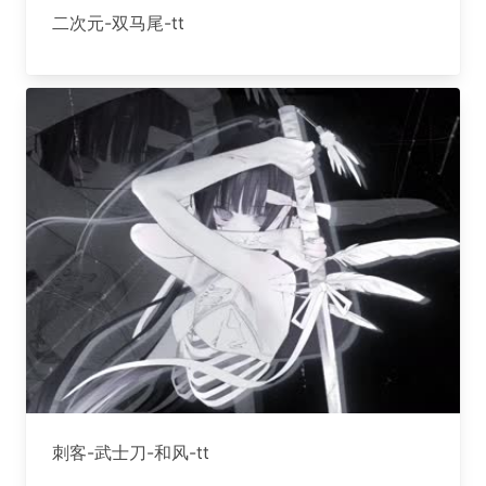
二次元-双马尾-tt
刺客-武士刀-和风-tt