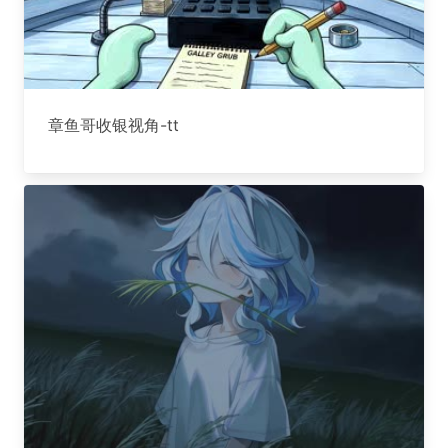
章鱼哥收银视角-tt