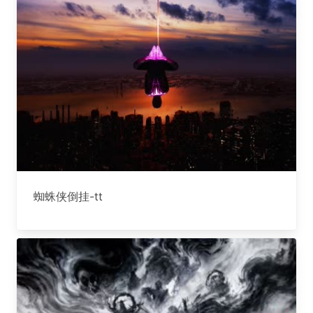
蜘蛛侠倒挂-tt