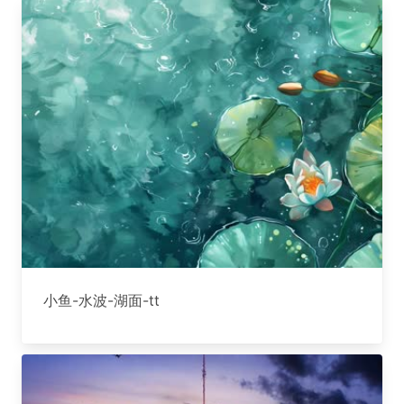
小鱼-水波-湖面-tt