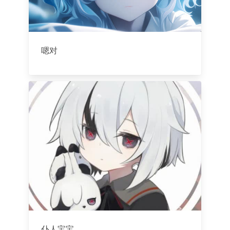
嗯对
仆人宝宝