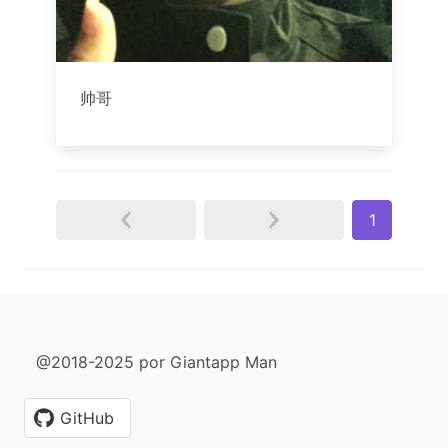
帅哥
1
@2018-2025 por Giantapp Man
GitHub