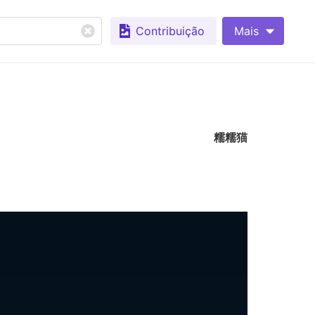
Contribuição
Mais
糯糯猫