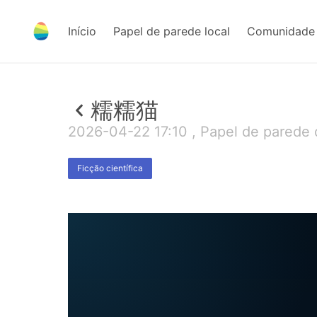
Início
Papel de parede local
Comunidade 
糯糯猫
2026-04-22 17:10 , Papel de parede 
Ficção científica