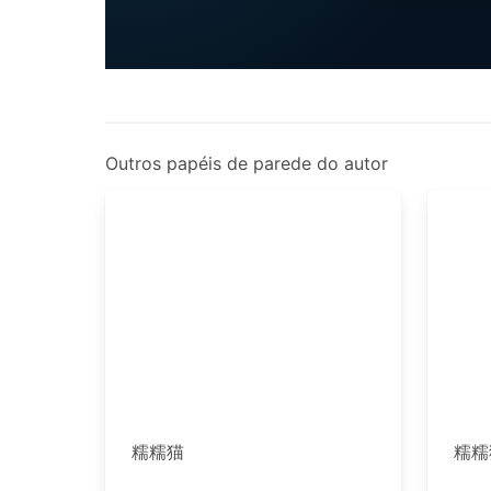
Outros papéis de parede do autor
糯糯猫
糯糯