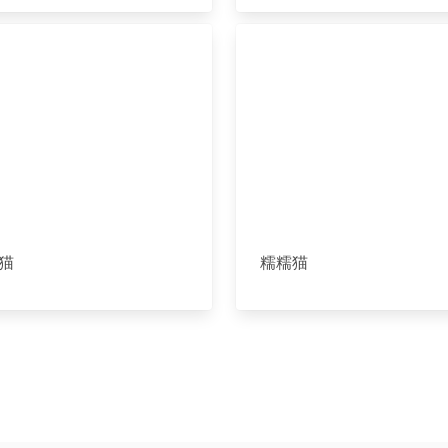
猫
糯糯猫