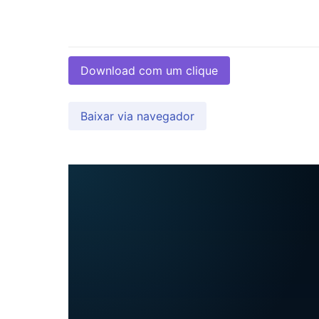
Download com um clique
Baixar via navegador