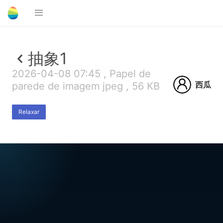
抽象1
2026-04-08 07:45 , Papel de
西瓜
parede de imagem jpeg , 56 KB
Relaxar