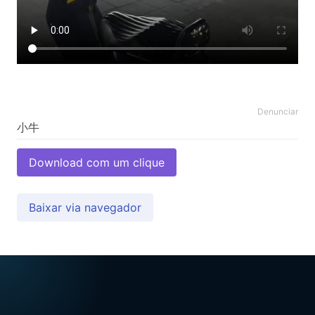
Denunciar
Download com um clique
Baixar via navegador