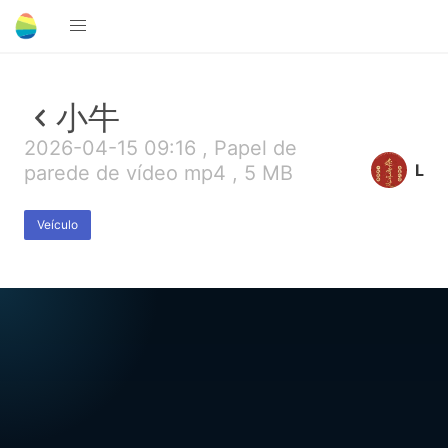
小牛
2026-04-15 09:16 , Papel de
L
parede de vídeo mp4 , 5 MB
Veículo