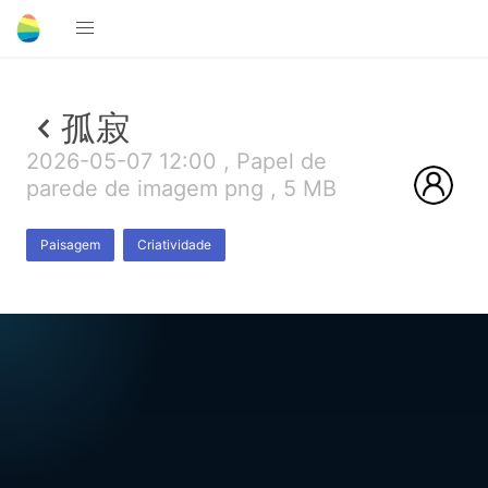
孤寂
2026-05-07 12:00 , Papel de
parede de imagem png , 5 MB
Paisagem
Criatividade