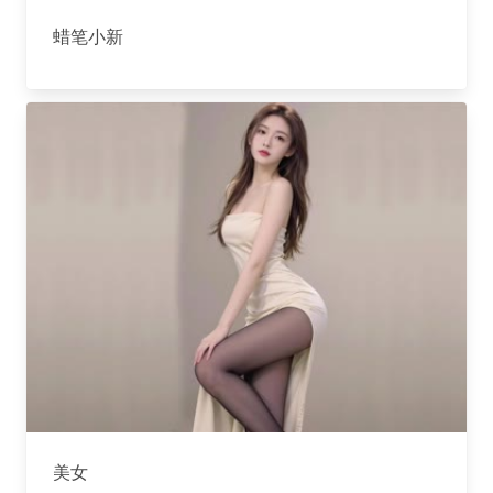
蜡笔小新
美女