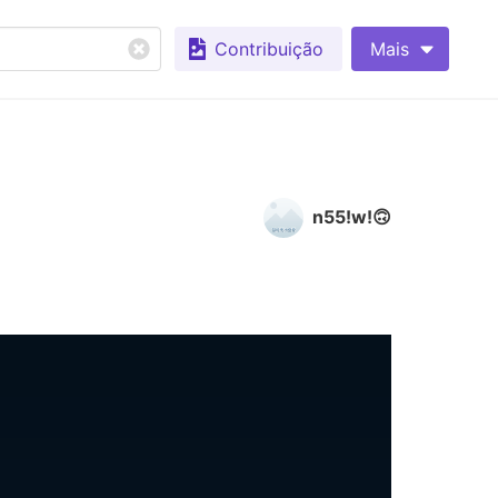
Contribuição
Mais
n55!w!🙃