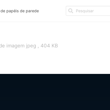
de papéis de parede
 de imagem jpeg , 404 KB