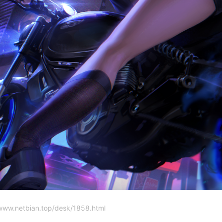
bian.top/desk/1858.html