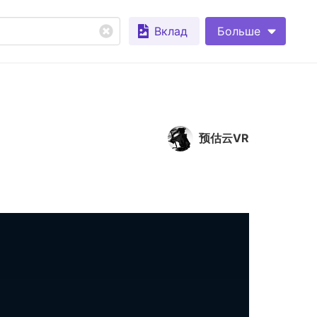
Вклад
Больше
预估云VR