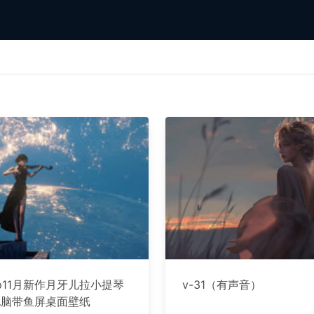
op11月新作月牙儿拉小提琴
v-31（有声音）
电脑带鱼屏桌面壁纸