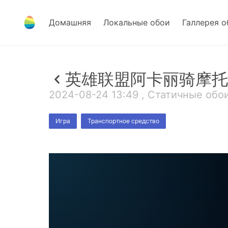
Домашняя
Локальные обои
Галлерея о
英雄联盟阿卡丽骑摩托
2024-08-24 13:49 , Статичные обои
Игра
Транспортное средство