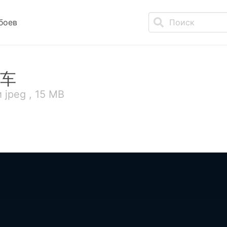
боев
车
 jpeg , 15 MB