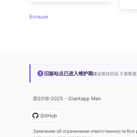
Больше
旧版站点已进入维护期
建议前往巨应 3 获取
@2018-2025 - Giantapp Man
GitHub
Заявление об ограничении ответственности Все 