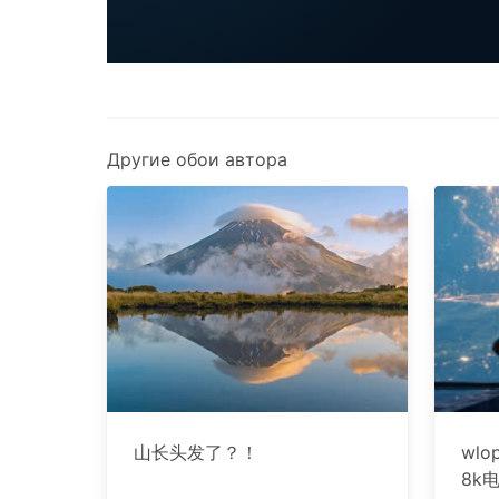
Другие обои автора
山长头发了？！
wl
8k