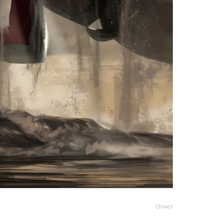
Отчет