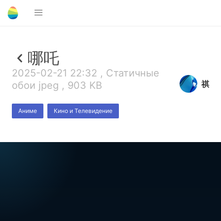
哪吒
2025-02-21 22:32 , Статичные
祺
обои jpeg , 903 KB
Аниме
Кино и Телевидение