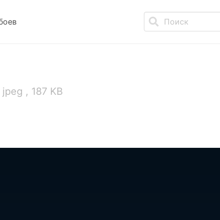
боев
jpeg , 187 KB