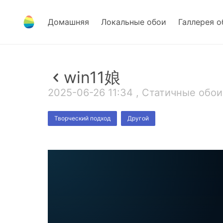
Домашняя
Локальные обои
Галлерея о
win11娘
2025-06-26 11:34 , Статичные обои 
Творческий подход
Другой