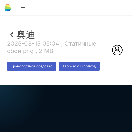
奥迪
2026-03-15 05:04 , Статичные
обои png , 2 MB
Транспортное средство
Творческий подход