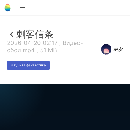
刺客信条
2026-04-20 02:17 , Видео-
林夕
обои mp4 , 51 MB
Научная фантастика