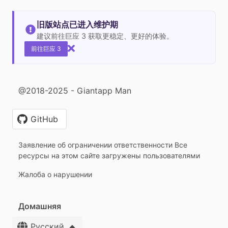
旧版站点已进入维护期
建议前往巨应 3 获取更稳定、更好的体验。
前往巨应 3
@2018-2025 - Giantapp Man
GitHub
Заявление об ограничении ответственности Все
ресурсы на этом сайте загружены пользователями
Жалоба о нарушении
Домашняя
Русский