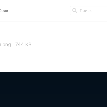
боев
 png , 744 KB