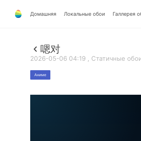
Домашняя
Локальные обои
Галлерея о
嗯对
2026-05-06 04:19 , Статичные обои
Аниме