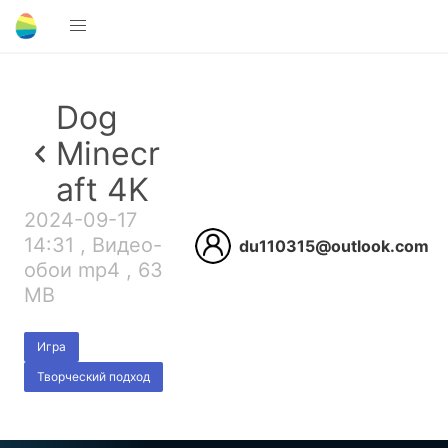
Dog
Minecr
aft 4K
2024-09-17
14:31 , Видео-
du110315@outlook.com
обои mp4 , 63
MB
Игра
Творческий подход