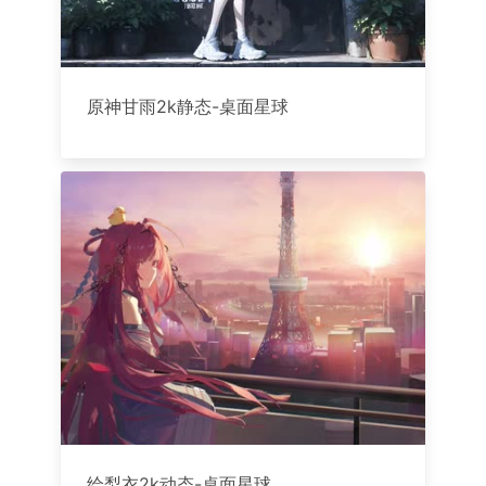
原神甘雨2k静态-桌面星球
绘梨衣2k动态-桌面星球