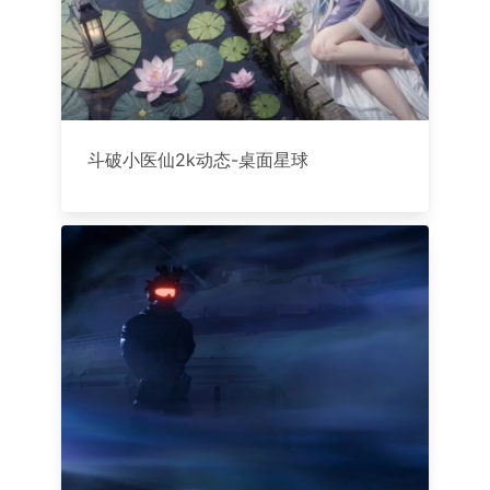
斗破小医仙2k动态-桌面星球