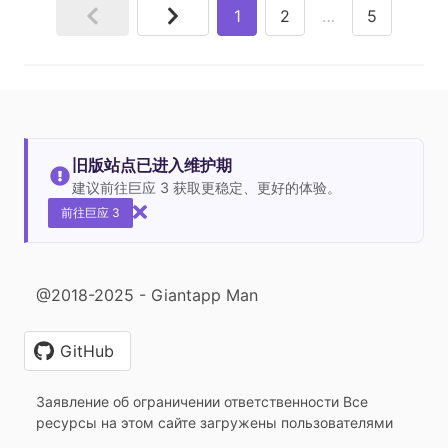
1
2
…
5
旧版站点已进入维护期
建议前往巨应 3 获取更稳定、更好的体验。
前往巨应 3
@2018-2025 - Giantapp Man
GitHub
Заявление об ограничении ответственности Все
ресурсы на этом сайте загружены пользователями