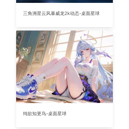
三角洲星云风暴威龙2k动态-桌面星球
纯欲知更鸟-桌面星球