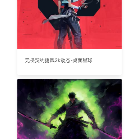
无畏契约捷风2k动态-桌面星球