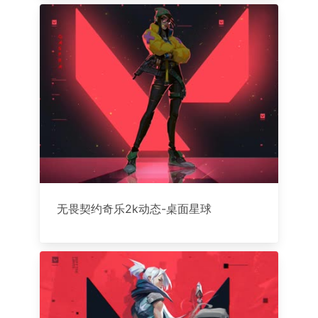
无畏契约奇乐2k动态-桌面星球