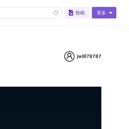
投稿
更多
jwl878787