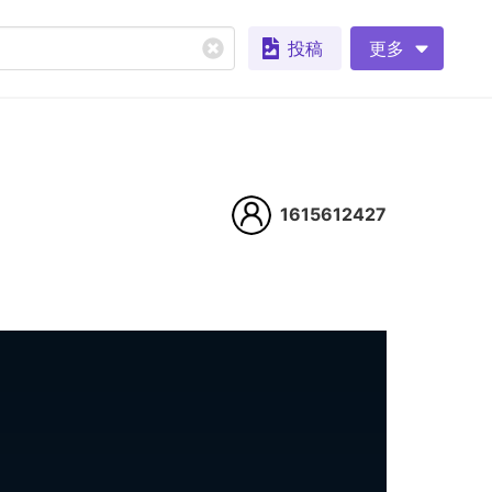
投稿
更多
1615612427