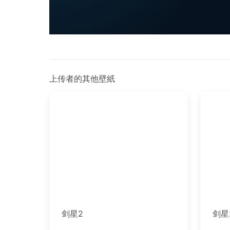
上传者的其他壁紙
剑星2
剑星