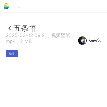
五条悟
2025-03-12 09:21 , 视频壁纸
༨ꫛꪝ෴
mp4 , 2 MB
动漫