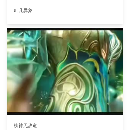
叶凡异象
柳神无敌道