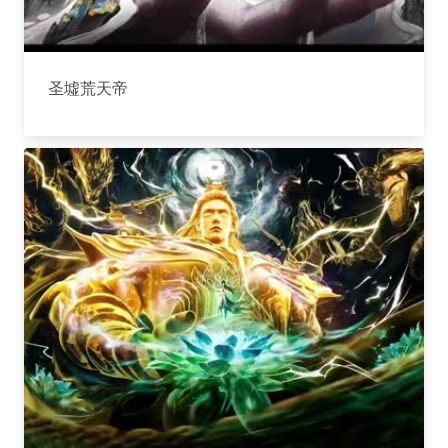
圣墟荒天帝