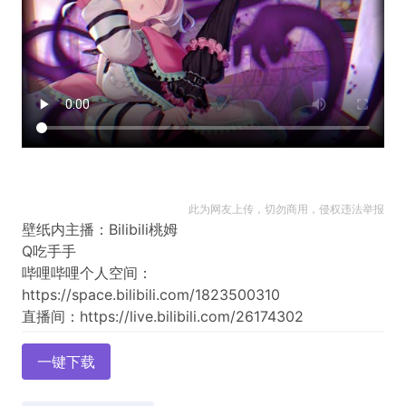
此为网友上传，切勿商用，侵权违法举报
壁纸内主播：Bilibili桃姆
Q吃手手
哔哩哔哩个人空间：
https://space.bilibili.com/1823500310
一键下载