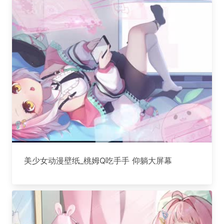
美少女动漫壁纸_桃姆Q吃手手 仰躺大屏幕