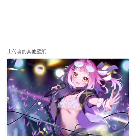
上传者的其他壁紙