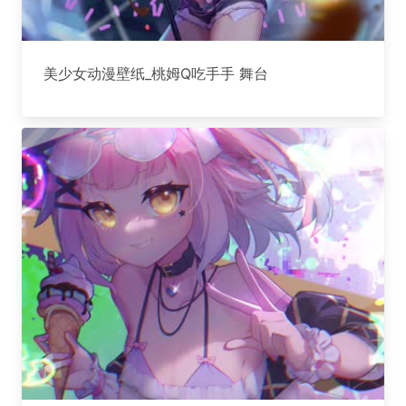
美少女动漫壁纸_桃姆Q吃手手 舞台