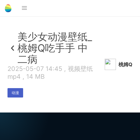
美少女动漫壁纸_
桃姆Q吃手手 中
二病
桃姆Q
2025-05-07 14:45 , 视频壁纸
mp4 , 14 MB
动漫