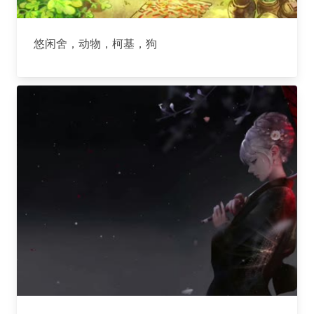
悠闲舍，动物，柯基，狗