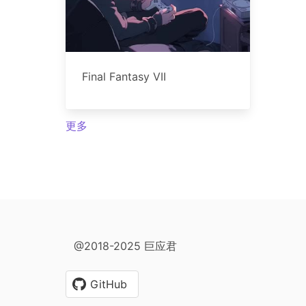
Final Fantasy VII
更多
@2018-2025 巨应君
GitHub