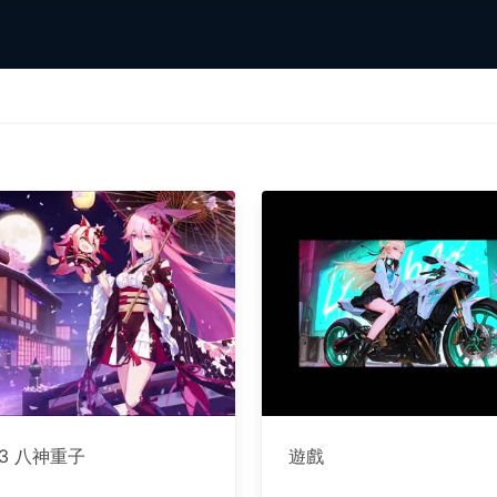
3 八神重子
遊戲