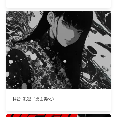
抖音-狐狸（桌面美化）