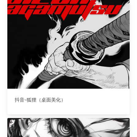
抖音-狐狸（桌面美化）