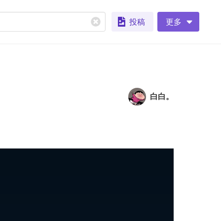
投稿
更多
白白。