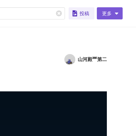
投稿
更多
山河殿覀第二