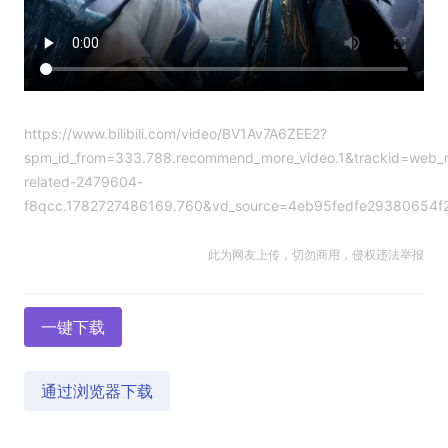
https://www.bilibili.com/video/BV1Av7A6ZEE2?
spm_id_from=333.788.recommend_more_video.1&trackid=web_re
related-2479604-
f8qcc.1782727486169.760&vd_source=4eb95fedfe29380654f
此为网友上传，切勿商用，侵权违法举报
一键下载
通过浏览器下载