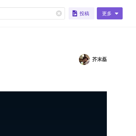
投稿
更多
芥末磊