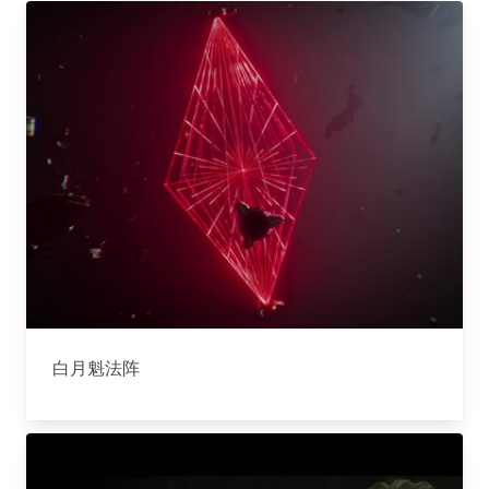
白月魁法阵