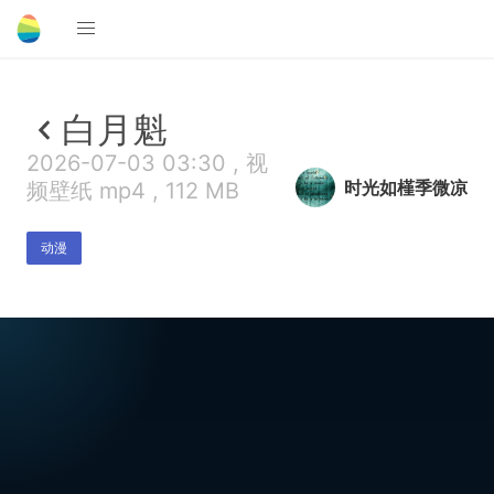
白月魁
2026-07-03 03:30 , 视
时光如槿季微凉
频壁纸 mp4 , 112 MB
动漫