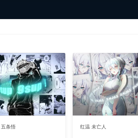
 五条悟
红温 未亡人