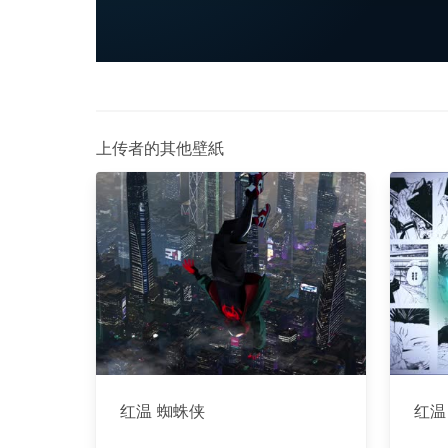
上传者的其他壁紙
红温 蜘蛛侠
红温