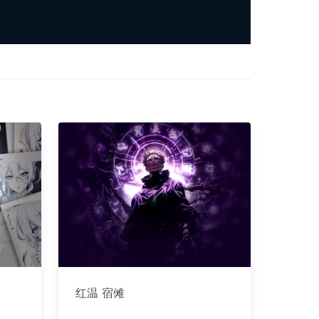
红温 宿傩