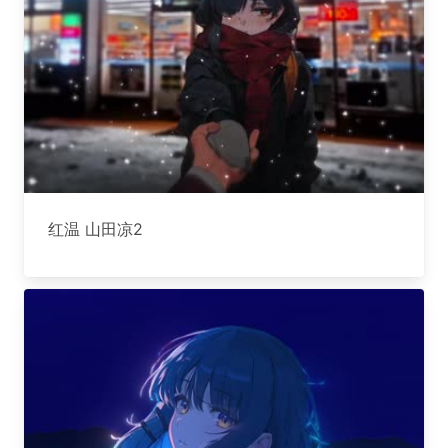
红温 山田凉2