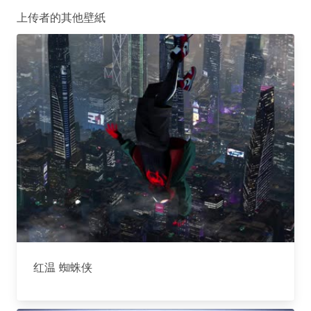
上传者的其他壁紙
红温 蜘蛛侠