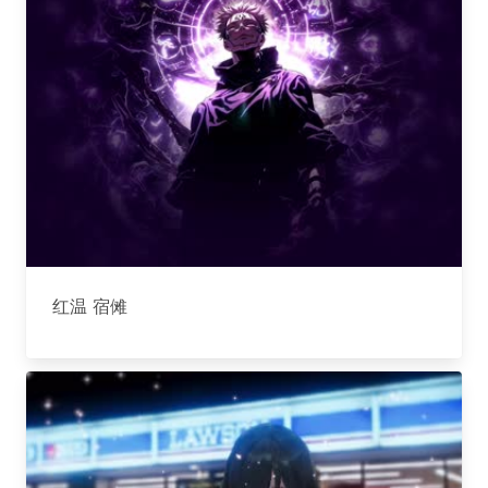
红温 宿傩