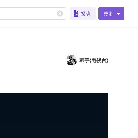
投稿
更多
韩宇{电视台}