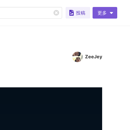
投稿
更多
ZeeJey