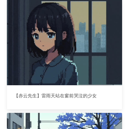
【赤云先生】雷雨天站在窗前哭泣的少女