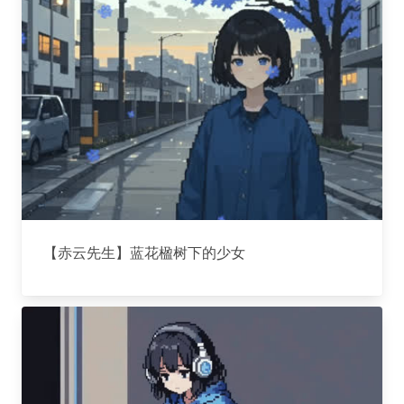
【赤云先生】蓝花楹树下的少女