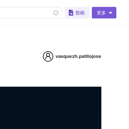
投稿
更多
vasquezh.patitojose