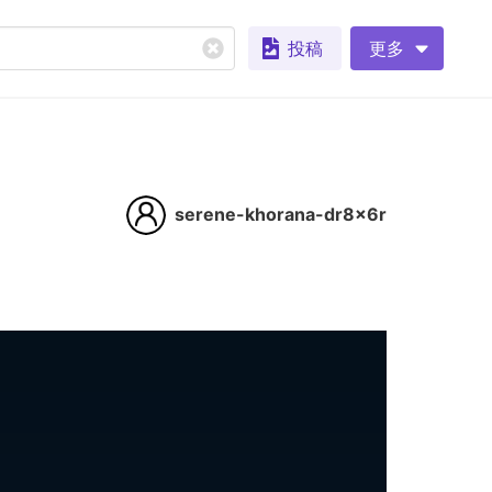
投稿
更多
serene-khorana-dr8x6r