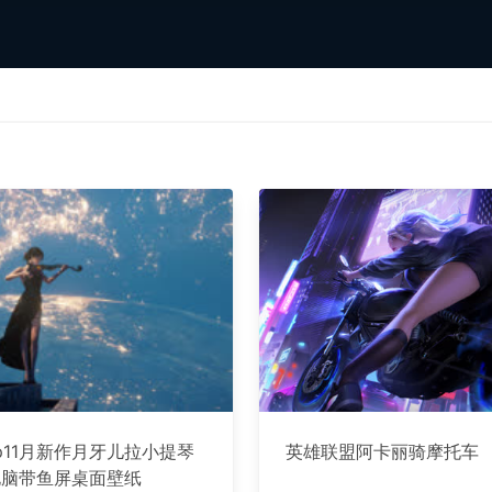
op11月新作月牙儿拉小提琴
英雄联盟阿卡丽骑摩托车
电脑带鱼屏桌面壁纸