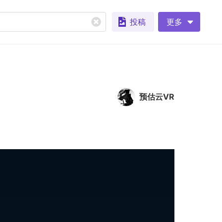
投稿
更多
预估云VR