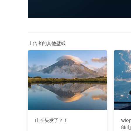
上传者的其他壁紙
山长头发了？！
wl
8k