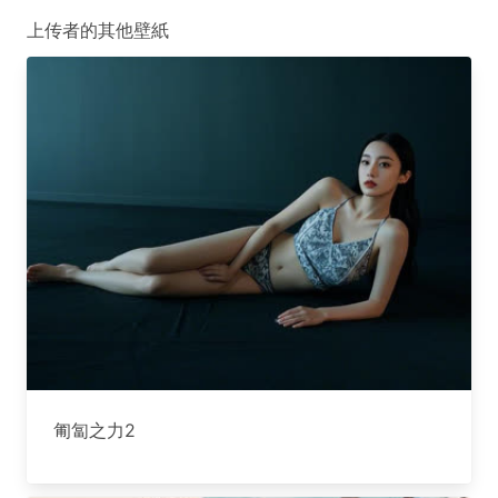
上传者的其他壁紙
匍匐之力2