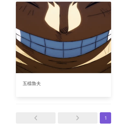
五檔魯夫
1