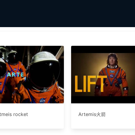
tmeis rocket
Artemis火箭