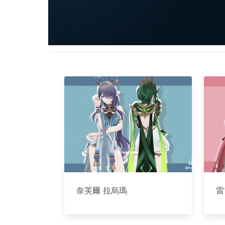
奈芙爾 拉烏瑪
雷