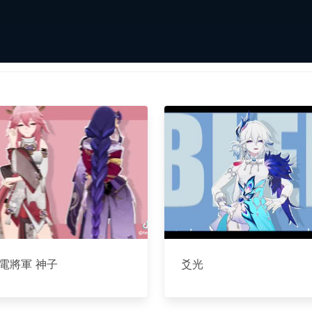
電將軍 神子
爻光