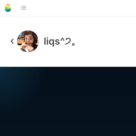
liqs^੭。