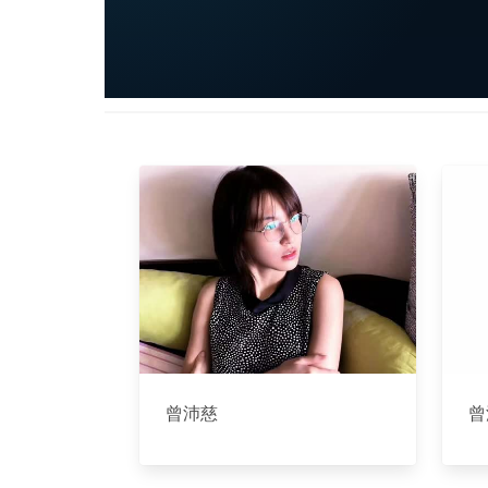
曾沛慈
曾