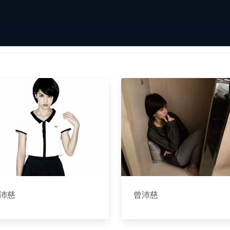
沛慈
曾沛慈