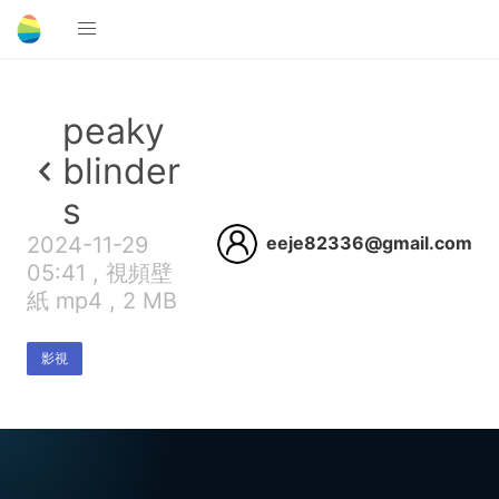
peaky
blinder
s
2024-11-29
eeje82336@gmail.com
05:41 , 視頻壁
紙 mp4 , 2 MB
影視