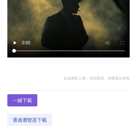
此為網友上傳，切勿商用，侵權違法舉報
一鍵下載
通過瀏覽器下載