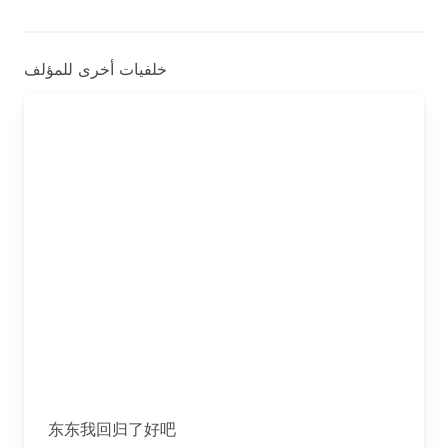
خلفيات أخرى للمؤلف
东东我回归了好吧