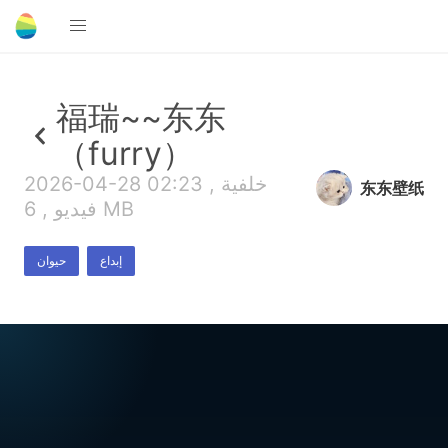
福瑞~~东东
（furry）
2026-04-28 02:23 , خلفية
东东壁纸
فيديو , 6 MB
إبداع
حيوان