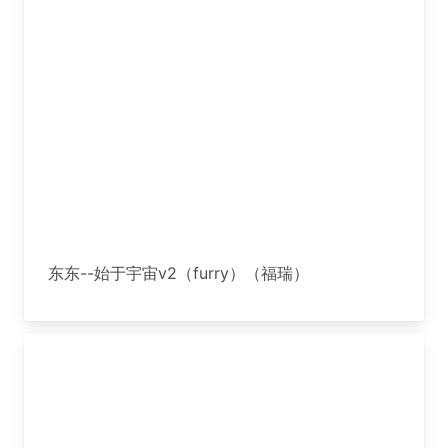
东东--始于宇宙v2（furry）（福瑞）