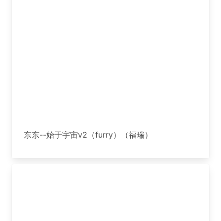
东东--始于宇宙v2（furry）（福瑞）