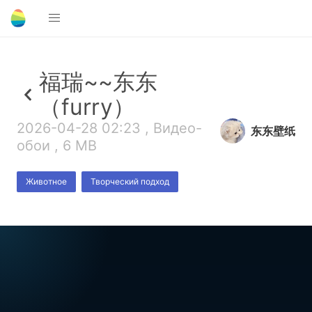
福瑞~~东东
（furry）
2026-04-28 02:23 , Видео-
东东壁纸
обои , 6 MB
Животное
Творческий подход