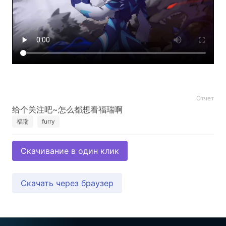
Отчет
福瑞
furry
Скачивание в один клик
Скачать через браузер