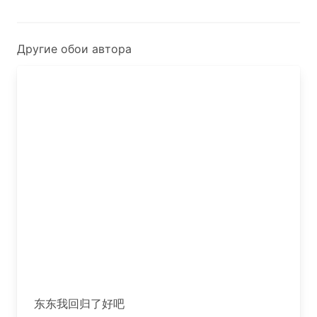
Другие обои автора
东东我回归了好吧