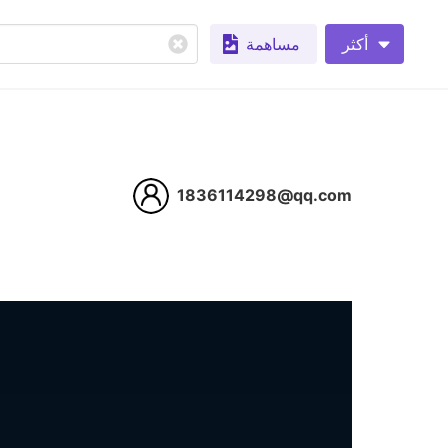
أكثر
مساهمة
1836114298@qq.com