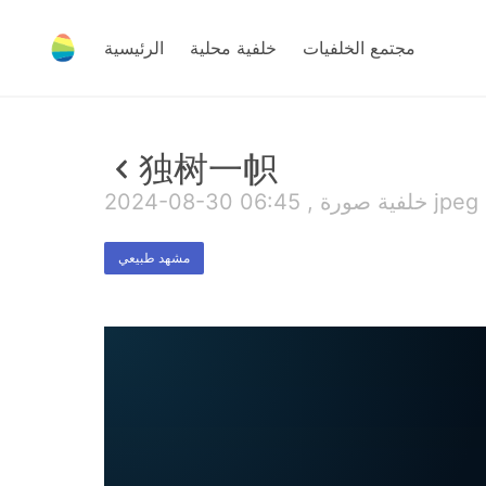
مجتمع الخلفيات
خلفية محلية
الرئيسية
独树一帜
ية صورة jpeg , 4 MB
مشهد طبيعي