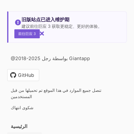
旧版站点已进入维护期
建议前往巨应 3 获取更稳定、更好的体验。
前往巨应 3
@2018-2025 بواسطة رجل Giantapp
GitHub
تنصل جميع الموارد في هذا الموقع تم تحميلها من قبل
المستخدمين
شكوى انتهاك
الرئيسية