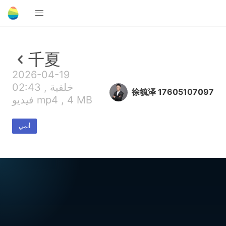
千夏
2026-04-19
02:43 , خلفية
徐毓泽 17605107097
فيديو mp4 , 4 MB
أنمي